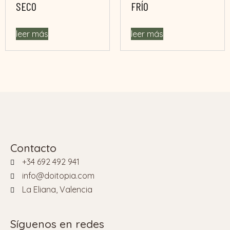
SECO
FRÍO
leer más
leer más
Contacto
+34 692 492 941
info@doitopia.com
La Eliana, Valencia
Síguenos en redes